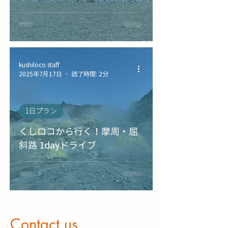
kushiloco staff
2025年7月17日
読了時間: 2分
1日プラン
くしロコから行く！摩周・屈
斜路 1dayドライブ
​Contact us