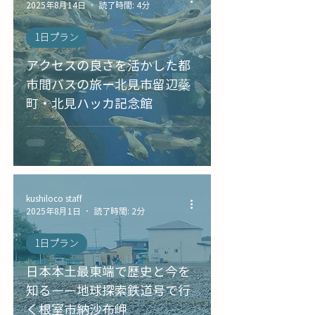
2025年8月14日
読了時間: 4分
1日プラン
アクセスの良さを活かした都
市間バスの旅ー北見市留辺蘂
町・北見ハッカ記念館
kushiloco staff
2025年8月1日
読了時間: 2分
1日プラン
日本本土最東端で歴史と今を
知る――地球探索鉄道号で行
く根室市納沙布岬