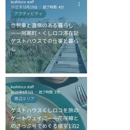
kushiloco staff
2025年10月19日
読了時間: 4分
1日プラン
アクティビティ
半日プラン
自転車と温泉のある暮らし
阿寒町
――阿寒町・くしロコ滞在記
周辺エリア
ゲストハウスでの仕事と暮ら
観光スポット
し
アクティビティ
kushiloco staff
2025年9月5日
読了時間: 3分
周辺エリア
ゲストハウスくしロコを旅の
ゲートウェイに――花咲線と
のさっぷ号でめぐる根室1泊2