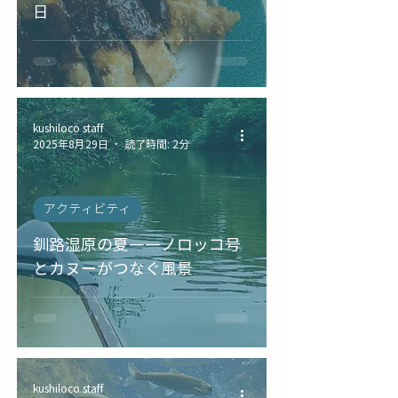
日
kushiloco staff
2025年8月29日
読了時間: 2分
アクティビティ
釧路湿原の夏――ノロッコ号
とカヌーがつなぐ風景
kushiloco staff