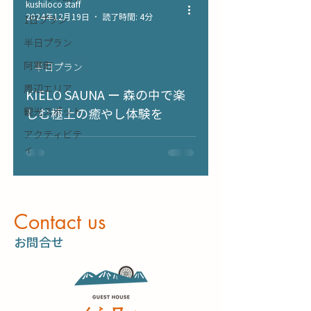
kushiloco staff
2024年12月19日
読了時間: 4分
1日プラン
半日プラン
阿寒町
半日プラン
周辺エリア
KIELO SAUNA ー 森の中で楽
観光スポット
しむ極上の癒やし体験を
アクティビテ
ィ
​Contact us
​お問合せ