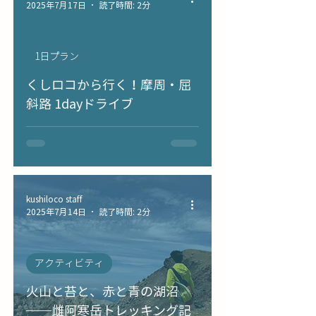
2025年7月17日
読了時間: 2分
1日プラン
くしロコから行く！摩周・屈
斜路 1dayドライブ
kushiloco staff
2025年7月14日
読了時間: 2分
アクティビティ
火山と苔と、赤と青の湖沼
──雌阿寒岳トレッキング記