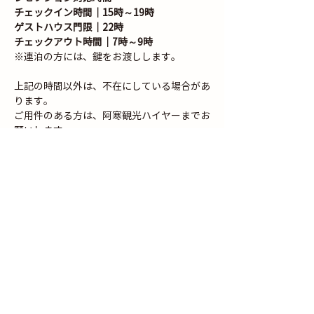
チェックイン時間｜15時～19時
ゲストハウス門限｜22時
チェックアウト時間｜7時～9時
※連泊の方には、鍵をお渡しします。
​​上記の時間以外は、不在にしている場合があ
ります。
​ご用件のある方は、阿寒観光ハイヤーまでお
願いします。
チェックインについて
チェックインは15:00〜19:00です。
20:00を過ぎるご到着は、原則として承って
おりませんが、事前にご連絡をいただいた場
合に限り、22:00まで時間外対応料（1,000
円）にてご案内可能です。
22:00を過ぎますと、ご連絡の有無にかかわ
らずキャンセル扱いとなりますので、どうぞ
ご注意ください。
お問合せフォーム｜Contact Form