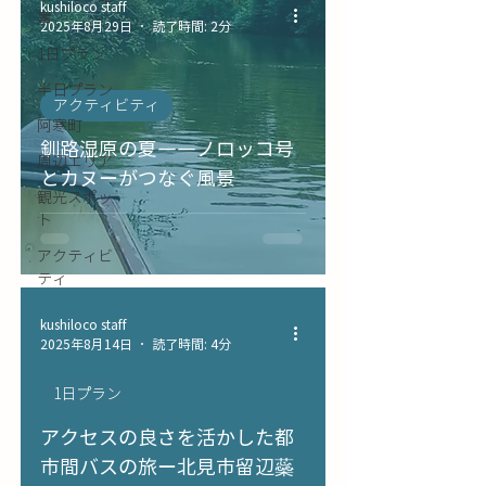
kushiloco staff
事
2025年8月29日
読了時間: 2分
1日プラン
半日プラン
アクティビティ
阿寒町
釧路湿原の夏――ノロッコ号
周辺エリア
とカヌーがつなぐ風景
観光スポッ
ト
アクティビ
ティ
kushiloco staff
2025年8月14日
読了時間: 4分
1日プラン
アクセスの良さを活かした都
市間バスの旅ー北見市留辺蘂