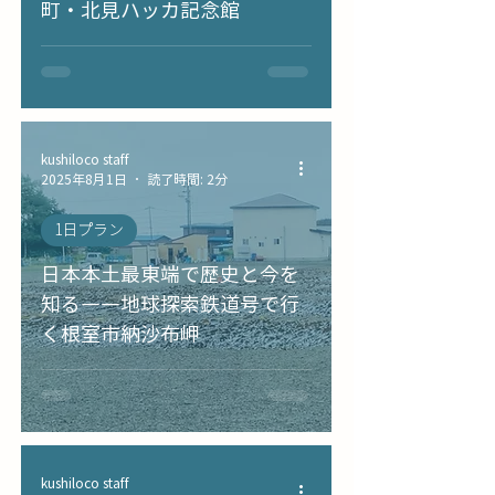
町・北見ハッカ記念館
kushiloco staff
2025年8月1日
読了時間: 2分
1日プラン
日本本土最東端で歴史と今を
知る――地球探索鉄道号で行
く根室市納沙布岬
kushiloco staff