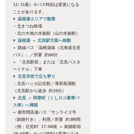
12:31着）※バス時刻は変更になる
▼ 温根湯エリアで散策
・北きつね牧場

▼ 温根湯 ⇒ 北見駅方面へ移動
→ 路線バス「温根湯線（北海道北見
バス）」／所要 約60分

→ 「北見駅前」または「北見バスタ
▼ 北見市街で立ち寄り
・北見ハッカ記念館／薄荷蒸溜館
▼ 北見 ⇒ 阿寒町（くしロコ最寄バ
ス停）へ帰路
→ 都市間高速バス「サンライズ号
（釧路行き）」利用／所要 約3時間

（例：北見BT 17:00発 → 釧路駅前 
19:58着）※バス時刻は変更になる