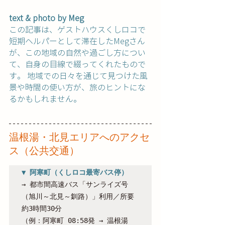
text & photo by Meg
この記事は、ゲストハウスくしロコで
短期ヘルパーとして滞在したMegさん
が、この地域の自然や過ごし方につい
て、自身の目線で綴ってくれたもので
す。 地域での日々を通じて見つけた風
景や時間の使い方が、旅のヒントにな
るかもしれません。
温根湯・北見エリアへのアクセ
ス（公共交通）
▼ 阿寒町（くしロコ最寄バス停）
→ 都市間高速バス「サンライズ号
（旭川～北見～釧路）」利用／所要 
約3時間30分

（例：阿寒町 08:58発 → 温根湯 