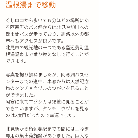
温根湯まで移動
くしロコから歩いて５分ほどの場所にあ
る阿寒町のバス停からは北見や旭川への
都市間バスが走っており、釧路以外の都
市へもアクセスが良いです。
北見市の観光地の一つである留辺蘂町温
根湯温泉まで乗り換えなしで行くことが
できます。
写真を撮り損ねましたが、阿寒湖バスセ
ンターまでの道中、車窓からは天然記念
物のタンチョウヅルのつがいを見ること
ができました。
阿寒に来てエゾシカは頻繁に見ることが
できていますが、タンチョウヅルを見る
のは2度目だったので幸運でした。
北見駅から留辺蘂駅までの間には玉ねぎ
専用の集出荷施設がありました。巨大な