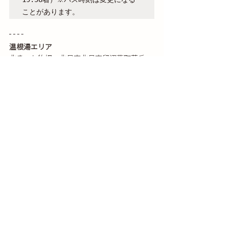
ことがあります。
温根湯エリア
北きつね牧場　北見市北見市留辺蘂町花丘
52-1
https://kitakitsune-farm.com/
北の大地の水族館（山の水族館）北見市留辺
蘂町松山1-4
https://onneyu-aq.com/
北見市街エリア
北見ハッカ記念館・薄荷蒸溜館　北見市南仲
町1丁目7-28
http://www.kitamihakka.jp/
バス時刻
サンライズ号（阿寒バス・時刻表）
https://www.akanbus.co.jp/express/sunrise.h
tml