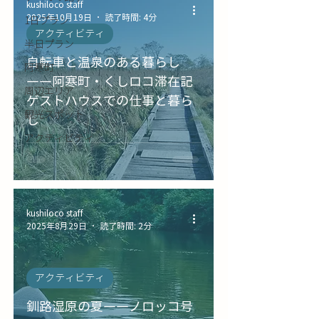
kushiloco staff
2025年10月19日
読了時間: 4分
1日プラン
アクティビティ
半日プラン
自転車と温泉のある暮らし
阿寒町
――阿寒町・くしロコ滞在記
周辺エリア
ゲストハウスでの仕事と暮ら
観光スポット
し
アクティビティ
kushiloco staff
2025年8月29日
読了時間: 2分
アクティビティ
釧路湿原の夏――ノロッコ号