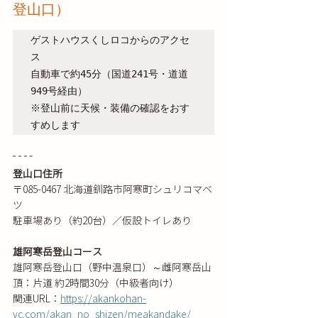
登山口）
ゲストハウスくしロコからのアクセ
ス　

自動車で約45分（国道241号・道道
949号経由）

※登山前に天候・装備の確認をおす
すめします
登山口住所
〒085-0467 北海道釧路市阿寒町シュリコマベ
ツ
駐車場あり（約20台）／仮設トイレあり
雄阿寒岳登山コース
雄阿寒岳登山口（野中温泉口）～雌阿寒岳山
頂：片道 約2時間30分（中級者向け）
関連URL：
https://akankohan-
vc.com/akan_no_shizen/meakandake/